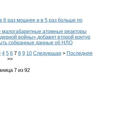
в 6 раз мощнее и в 5 раз больше по
е малогабаритные атомные реакторы
дерной войны» добавят второй контур
ыть собранные данные об НЛО
3
4
5
6
7
8
9
10
Следующая
>
Последняя
>>
ница 7 из 92