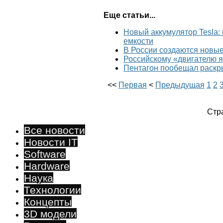
Еще статьи...
Новый аккумулятор Tesla: 
емкости
В России создаются новы
Российскому «двигателю я
Пентагон пообещал раскр
<<
Первая
<
Предыдущая
1
2
Стра
Все новости
Новости IT
Software
Hardware
Наука
Технологии
Концепты
3D модели