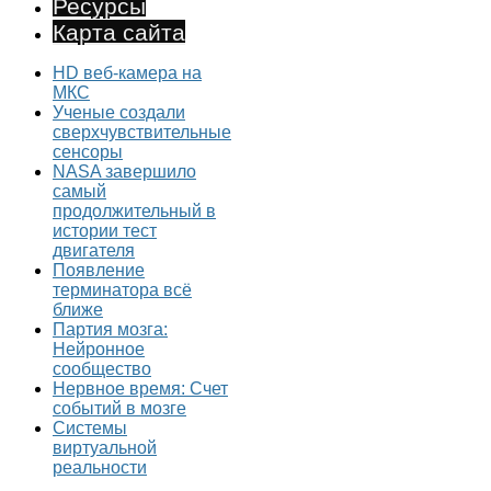
Ресурсы
Карта сайта
HD веб-камера на
МКС
Ученые создали
сверхчувствительные
сенсоры
NASA завершило
самый
продолжительный в
истории тест
двигателя
Появление
терминатора всё
ближе
Партия мозга:
Нейронное
сообщество
Нервное время: Счет
событий в мозге
Системы
виртуальной
реальности