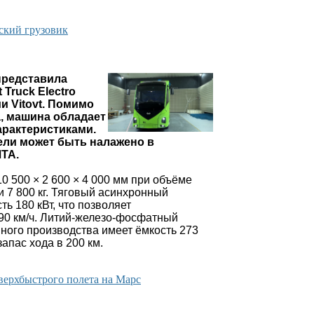
ский грузовик
редставила
 Truck Electro
и Vitovt. Помимо
, машина обладает
рактеристиками.
ли может быть налажено в
ЛТА.
 500 × 2 600 × 4 000 мм при объёме
и 7 800 кг. Тяговый асинхронный
ь 180 кВт, что позволяет
90 км/ч. Литий-железо-фосфатный
нного производства имеет ёмкость 273
запас хода в 200 км.
верхбыстрого полета на Марс