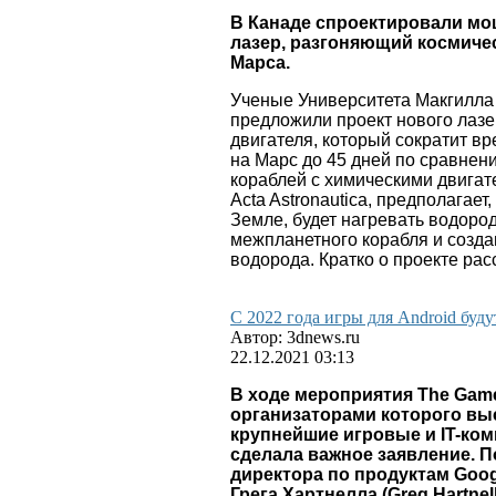
В Канаде спроектировали м
лазер, разгоняющий космиче
Марса.
Ученые Университета Макгилла
предложили проект нового лазе
двигателя, который сократит в
на Марс до 45 дней по сравнен
кораблей с химическими двигат
Acta Astronautica, предполагает
Земле, будет нагревать водоро
межпланетного корабля и созда
водорода. Кратко о проекте рас
С 2022 года игры для Android бу
Автор: 3dnews.ru
22.12.2021 03:13
В ходе мероприятия The Game
организаторами которого вы
крупнейшие игровые и IT-ком
сделала важное заявление. П
директора по продуктам Goog
Грега Хартнелла (Greg Hartnel