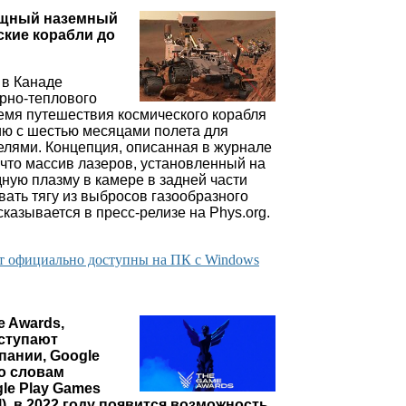
ощный наземный
ские корабли до
 в Канаде
рно-теплового
ремя путешествия космического корабля
ию с шестью месяцами полета для
елями. Концепция, описанная в журнале
, что массив лазеров, установленный на
дную плазму в камере в задней части
вать тягу из выбросов газообразного
сказывается в пресс-релизе на Phys.org.
дут официально доступны на ПК с Windows
 Awards,
ступают
пании, Google
о словам
le Play Games
l), в 2022 году появится возможность