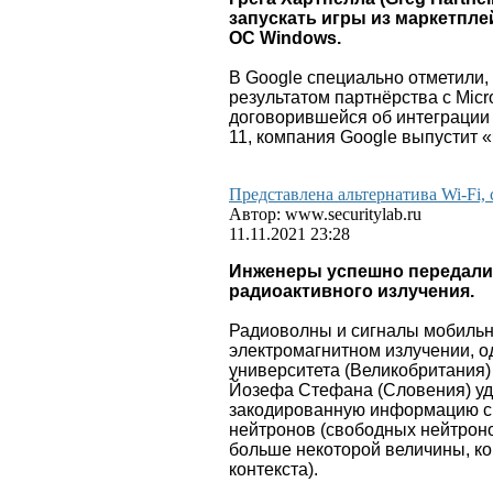
запускать игры из маркетпле
ОС Windows.
В Google специально отметили,
результатом партнёрства с Micro
договорившейся об интеграции
11, компания Google выпустит 
Представлена альтернатива Wi-Fi,
Автор: www.securitylab.ru
11.11.2021 23:28
Инженеры успешно передал
радиоактивного излучения.
Радиоволны и сигналы мобильн
электромагнитном излучении, о
университета (Великобритания)
Йозефа Стефана (Словения) у
закодированную информацию с
нейтронов (свободных нейтроно
больше некоторой величины, ко
контекста).