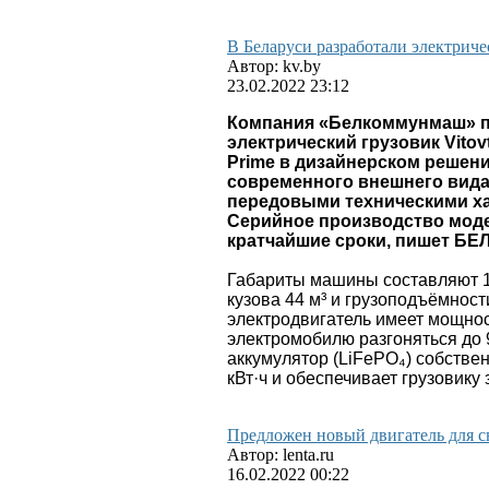
В Беларуси разработали электриче
Автор: kv.by
23.02.2022 23:12
Компания «Белкоммунмаш» п
электрический грузовик Vitovt
Prime в дизайнерском решени
современного внешнего вида
передовыми техническими ха
Серийное производство моде
кратчайшие сроки, пишет БЕ
Габариты машины составляют 10
кузова 44 м³ и грузоподъёмност
электродвигатель имеет мощност
электромобилю разгоняться до 
аккумулятор (LiFePO₄) собстве
кВт·ч и обеспечивает грузовику 
Предложен новый двигатель для с
Автор: lenta.ru
16.02.2022 00:22