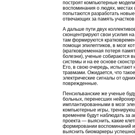
построят компьютерные модели 
воспоминания о людях, местах 
попытаются разработать новые
отвечающих за память участков 
А дальше пути двух коллективо
сконцентрируют свои усилия на
там формируются кратковреме
помощи эпилептиков, в мозг ко
(кратковременная потеря памят
болезни), ученые собираются в
системы и на ее основе сконс
Его, в свою очередь, испытают
травмами. Ожидается, что тако
электрические сигналы от одни
поврежденные.
Пенсильванские же ученые буд
больных, перенесших нейрохиру
имплантированными в мозг эле
компьютерные игры, тренирующ
временем будут наблюдать за а
проекта — выяснить, какие клет
формировании воспоминаний и и
выяснить биомаркеры успешной