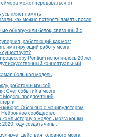
цгеймера может передаваться от
ь усыпляет память
азали, как можно потерять память после
еные обнаружили белок, связанный с
 суперчип, работающий как мозг
чип, имитирующий работу мозга
е существует?
 процессору Pentium исполнилось 20 лет
адут искусственный концептуальный
 самая большая модель
ежду роботом и крысой
я: Счет событий в мозге
ет: Модель предпочтений
аперти
й киборг: Обезьяна с манипулятором
а: Нейронное сообщество
ла компьютерную модель мозга кошки
 к 2020 году создать чипы,
мулирует действия головного мозга