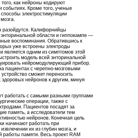
того, как нейроны кодируют
и событиях. Кроме того, ученые
 способы электростимуляции
мозга.
в разойдутся. Калифорнийцы
 энторинальной области и гиппокампе —
нные воспоминания. Обратившись к
торых уже встроены электроды
и является одним из симптомов этой
ыстроить модель всей энторинальной
труировать нейромодулирующий прибор.
 на пациентах с черепно-мозговыми
е устройство сможет переносить
х здоровых нейронов к другим, минуя
ут работать с самыми разными группами
ргические операции, также с
ктродами. Пациентов посадят за
ие память, а исследователи тем
ктивностью нейронов. Конечная цель
ки начинают работать при
звлечении их из глубин мозга, и
 работы памяти. Весь проект RAM