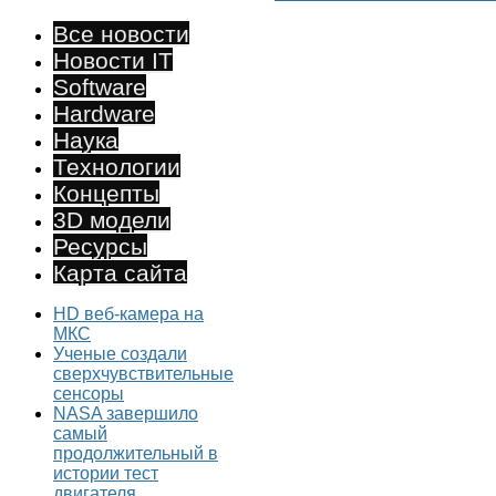
Все новости
Новости IT
Software
Hardware
Наука
Технологии
Концепты
3D модели
Ресурсы
Карта сайта
HD веб-камера на
МКС
Ученые создали
сверхчувствительные
сенсоры
NASA завершило
самый
продолжительный в
истории тест
двигателя