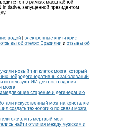
роводится он в рамках масштабной
nitiative, запущенной президентом
ду.
ние водой
|
электронные книги крис
|
отзывы об отелях Бразилии
и
отзывы об
ужили новый тип клеток мозга, который
чению нейродегенеративных заболеваний
ли используют ИИ для воссоздания
и мозга
 замедляющее старение и дегенерацию
ботали искусственный мозг на кристалле
шил создать технологию по связи мозга
етили оживлять мертвый мозг
тались найти отличия между мужским и