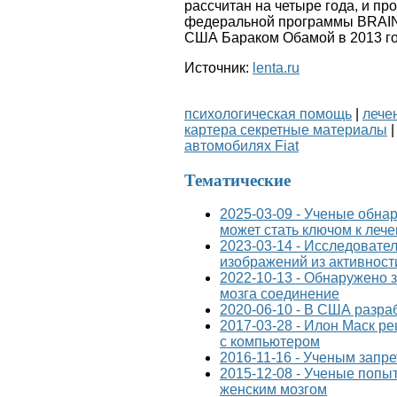
рассчитан на четыре года, и п
федеральной программы BRAIN I
США Бараком Обамой в 2013 го
Источник:
lenta.ru
психологическая помощь
|
лече
картера секретные материалы
автомобилях Fiat
Тематические
2025-03-09 - Ученые обнар
может стать ключом к ле
2023-03-14 - Исследовате
изображений из активност
2022-10-13 - Обнаружено
мозга соединение
2020-06-10 - В США разра
2017-03-28 - Илон Маск ре
с компьютером
2016-11-16 - Ученым запр
2015-12-08 - Ученые попы
женским мозгом