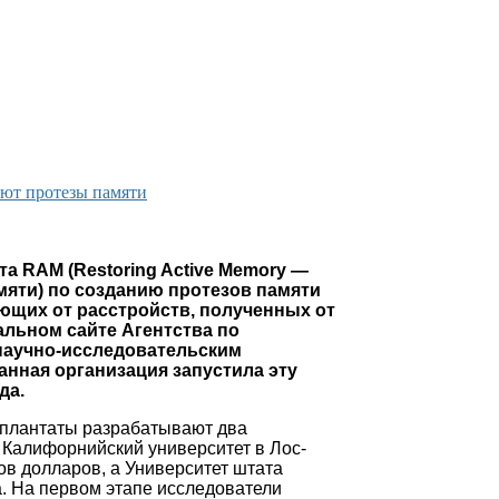
ют протезы памяти
а RAM (Restoring Active Memory —
мяти) по созданию протезов памяти
ающих от расстройств, полученных от
альном сайте Агентства по
аучно-исследовательским
анная организация запустила эту
да.
плантаты разрабатывают два
и Калифорнийский университет в Лос-
в долларов, а Университет штата
. На первом этапе исследователи