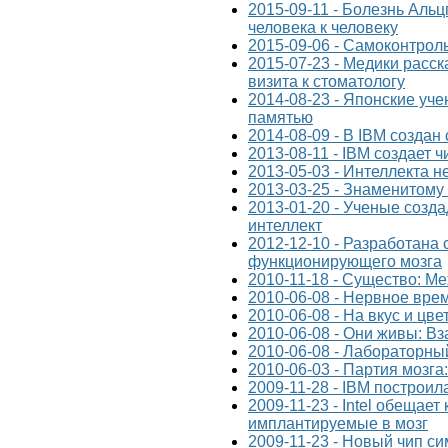
2015-09-11 - Болезнь Аль
человека к человеку
2015-09-06 - Самоконтрол
2015-07-23 - Медики расск
визита к стоматологу
2014-08-23 - Японские уч
памятью
2014-08-09 - В IBM создан
2013-08-11 - IBM создает 
2013-05-03 - Интеллекта н
2013-03-25 - Знаменитому
2013-01-20 - Ученые созд
интеллект
2012-12-10 - Разработана
функционирующего мозга
2010-11-18 - Существо: М
2010-06-08 - Нервное врем
2010-06-08 - На вкус и цв
2010-06-08 - Они живы: Вз
2010-06-08 - Лабораторны
2010-06-03 - Партия мозг
2009-11-28 - IBM построи
2009-11-23 - Intel обещает
имплантируемые в мозг
2009-11-23 - Новый чип си